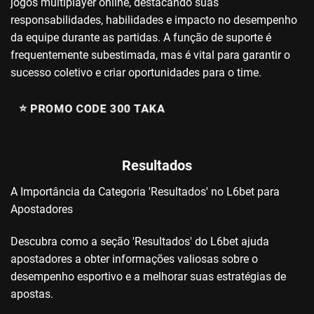
jogos multiplayer online, destacando suas
responsabilidades, habilidades e impacto no desempenho
da equipe durante as partidas. A função de suporte é
frequentemente subestimada, mas é vital para garantir o
sucesso coletivo e criar oportunidades para o time.
⭐️ PROMO CODE 300 TAKA
Resultados
A Importância da Categoria 'Resultados' no L6bet para
Apostadores
Descubra como a seção 'Resultados' do L6bet ajuda
apostadores a obter informações valiosas sobre o
desempenho esportivo e a melhorar suas estratégias de
apostas.