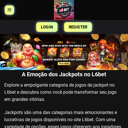
Skip
to
content
LOGIN
REGISTER
A Emoção dos Jackpots no L6bet
Explore a empolgante categoria de jogos de jackpot no
L6bet e descubra como você pode transformar seu jogo
em grandes vitórias.
Jackpots são uma das categorias mais emocionantes e
lucrativas de jogos disponíveis no site L6bet. Com uma
variedade de opções, esses jogos oferecem aos jogadores